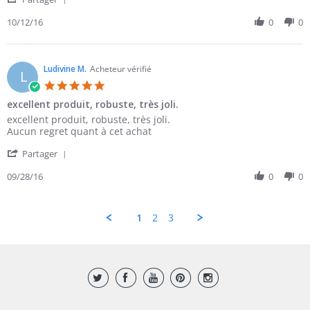
Share
C.
Review
10/12/16
0
0
on
by
12
Amel
Oct
C.
2016
on
Ludivine M.
Acheteur vérifié
L
12
5.0
Oct
star
excellent produit, robuste, très joli.
2016
rating
Review
review
excellent produit, robuste, très joli.
by
stating
Aucun regret quant à cet achat
Ludivine
excellent
'
M.
produit,
Partager
Share
on
robuste,
Review
09/28/16
0
0
28
très
by
Sep
joli.
Ludivine
2016
M.
1
2
3
on
28
Sep
2016