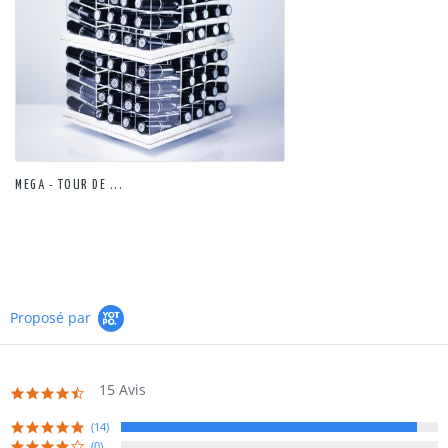
MEGA - TOUR DE ...
Proposé par
15 Avis
4.7
star
rating
(14)
(0)