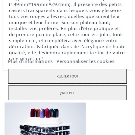
(199mm*199mm*292mm). Il présente des petits
casiers transparents dans lesquels vous glisserez
tous vos rouges à lèvres, quelles que soient leur
marque et leur forme. Sur son plateau haut,
installez vos préférés. En plus d'être pratique et
de prendre peu de place, cette tour est jolie, tout
simplement, et complétera avec élégance votre
décoration. Fabriquée dans de l'acrylique de haute
Notre boutique utilise des cookies pdfour améliorer l'expérience
utilisateur et nous vous recommandons d'accepter leur utilisation
qualité, elle deviendra rapidement la star de votre
pour profiter pleinement de votre navigation.
coin make-up !
Plus d'informations
Personnaliser les cookies
REJETER TOUT
1 AUTRES PRODUITS DANS LA MÊME CATÉGORIE
J'ACCEPTE