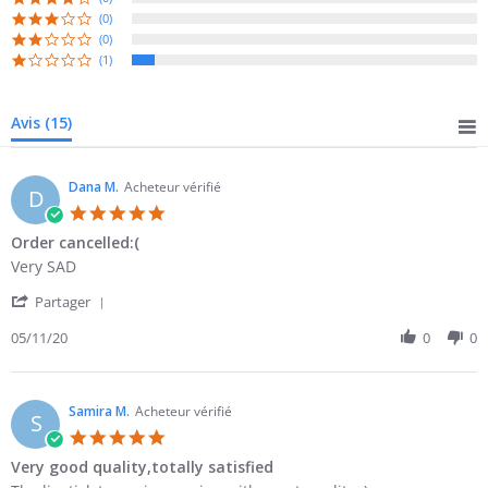
(0)
(0)
(1)
Avis
(15)
Dana M.
Acheteur vérifié
D
5.0
star
Order cancelled:(
rating
Review
review
Very SAD
by
stating
'
Dana
Order
Partager
Share
M.
cancelled:
Review
05/11/20
0
0
on
(
by
11
Dana
May
M.
2020
on
Samira M.
Acheteur vérifié
S
11
5.0
May
star
Very good quality,totally satisfied
2020
rating