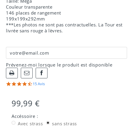
Taille: Mega
Couleur transparente
146 places de rangement
199x199x292mm
***Les photos ne sont pas contractuelles. La Tour est
livrée sans rouge à lèvres.
Prévenez-moi lorsque le produit est disponible
Partager
4.7
15 Avis
sur
star
Facebook
rating
!
99,99 €
Accéssoire :
Avec strass
sans strass