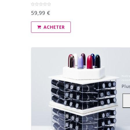
59,99 €
ACHETER
Notre
recom
Plu