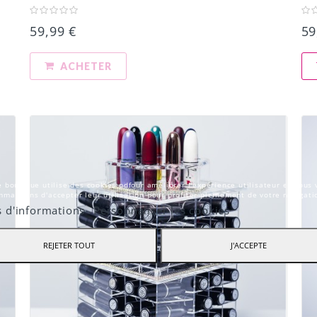
59,99 €
59
ACHETER
 boutique utilise des cookies pdfour améliorer l'expérience utilisateur et nous 
mandons d'accepter leur utilisation pour profiter pleinement de votre navigati
s d'informations
Personnaliser les cookies
REJETER TOUT
J'ACCEPTE