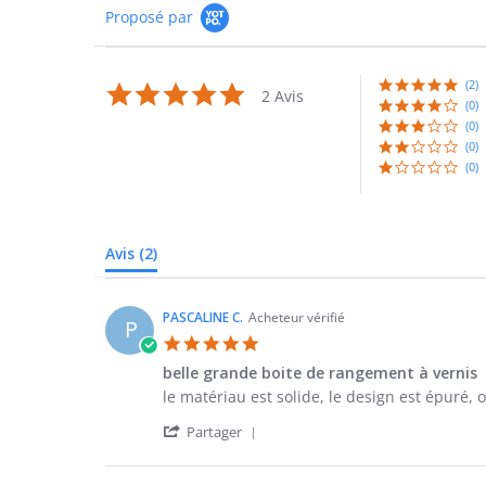
Proposé par
(2)
5.0
2 Avis
star
(0)
rating
(0)
(0)
(0)
Avis
(2)
PASCALINE C.
Acheteur vérifié
P
5.0
star
belle grande boite de rangement à vernis
rating
Review
review
le matériau est solide, le design est épuré, o
by
stating
'
PASCALINE
belle
Partager
Share
C.
grande
Review
on
boite
by