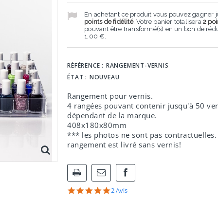
En achetant ce produit vous pouvez gagner 
points de fidélité
. Votre panier totalisera
2
poi
pouvant être transformé(s) en un bon de réd
1,00 €
.
RÉFÉRENCE :
RANGEMENT-VERNIS
ÉTAT :
NOUVEAU
Rangement pour vernis.
4 rangées pouvant contenir jusqu'à 50 ver
dépendant de la marque.
408x180x80mm
*** les photos ne sont pas contractuelles.
rangement est livré sans vernis!
Partager
5.0
2 Avis
sur
star
Facebook
rating
!