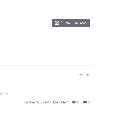
ÉCRIRE UN AVIS
12/28/16
leur !
Cet Avis Vous A-T-Il Été Utile ?
0
0