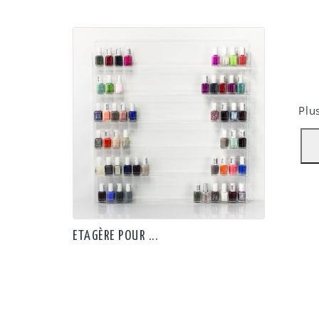
Notre
recom
Plu
ETAGÈRE POUR ...