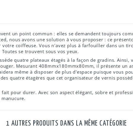
uvent un point commun : elles se demandent toujours comm
ted, nous avons une solution à vous proposer : ce présentoir
tre coiffeuse. Vous n'avez plus à farfouiller dans un tiro
 Toutes se trouvent sous vos yeux.
ssède quatre plateaux étagés à la façon de gradins. Ainsi, 
 le bouger. Mesurant 408mmx180mmx80mm, il présente un a
aidera même à disposer de plus d'espace puisque vous pourr
 des quatre étagères que cet organisateur de vernis possè
 fait pour durer. Avec son aspect élégant, sobre et professi
e manucure.
1 AUTRES PRODUITS DANS LA MÊME CATÉGORIE