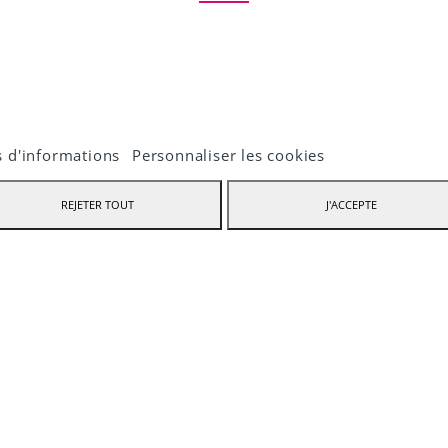
 boutique utilise des cookies pdfour améliorer l'expérience utilisateur et nous 
mandons d'accepter leur utilisation pour profiter pleinement de votre navigati
s d'informations
Personnaliser les cookies
REJETER TOUT
J'ACCEPTE