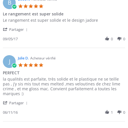
B
21
5.0
Nov
star
Le rangement est super solide
2017
rating
Review
review
Le rangement est super solide et le design jadore
by
stating
'
Bitou
Le
Partager
Share
K.
rangement
Review
09/05/17
0
0
on
est
by
5
super
Bitou
Sep
solide
K.
2017
on
Julie D.
Acheteur vérifié
J
5
5.0
Sep
star
PERFECT
2017
rating
Review
review
la qualités est parfaite, très solide et le plastique ne se teille
by
stating
pas , j’y sis mis tout mes melted ,mes veloutines de chez lime
Julie
PERFECT
crime , et me gloss mac. Convient parfaitement a toutes les
D.
marques :)
on
'
11
Partager
Share
Jun
Review
06/11/16
1
0
2016
by
Julie
D.