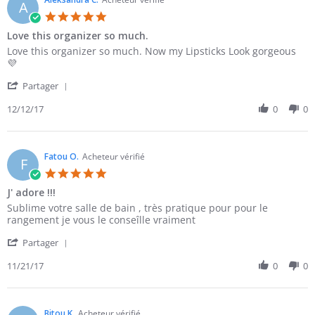
A
5.0
star
Love this organizer so much.
rating
Review
review
Love this organizer so much. Now my Lipsticks Look gorgeous
by
stating
💜
Aleksandra
Love
'
C.
this
Partager
Share
on
organizer
Review
12/12/17
0
0
12
so
by
Dec
much.
Aleksandra
2017
C.
on
Fatou O.
Acheteur vérifié
F
12
5.0
Dec
star
J' adore !!!
2017
rating
Review
review
Sublime votre salle de bain , très pratique pour pour le
by
stating
rangement je vous le conseîlle vraiment
Fatou
J'
'
O.
adore
Partager
Share
on
!!!
Review
11/21/17
0
0
21
by
Nov
Fatou
2017
O.
on
Bitou K.
Acheteur vérifié