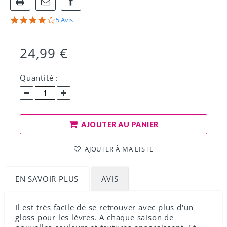
Partager
4.2
5 Avis
sur
star
Facebook
rating
!
24,99 €
Quantité :
AJOUTER AU PANIER
AJOUTER À MA LISTE
EN SAVOIR PLUS
AVIS
Il est très facile de se retrouver avec plus d'un
gloss pour les lèvres. A chaque saison de