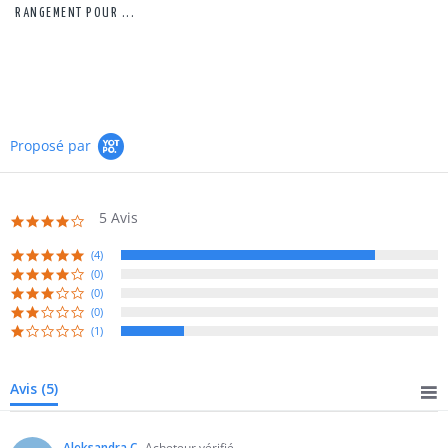
RANGEMENT POUR ...
Proposé par
5 Avis
4.2
star
rating
(4)
(0)
(0)
(0)
(1)
Avis
(5)
Aleksandra C.
Acheteur vérifié