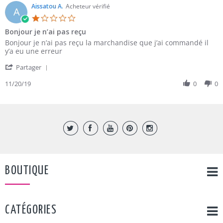
on
Aissatou A.
Acheteur vérifié
A
11
1.0
Jun
star
Bonjour je n’ai pas reçu
2016
rating
Review
review
Bonjour je n’ai pas reçu la marchandise que j’ai commandé il
by
stating
y’a eu une erreur
Aissatou
Bonjour
'
A.
je
Partager
Share
on
n’ai
Review
11/20/19
0
0
20
pas
by
Nov
reçu
Aissatou
2019
A.
on
20
Nov
2019
BOUTIQUE
CATÉGORIES