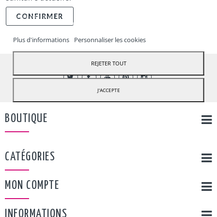
CONFIRMER
Notre boutique utilise des cookies pdfour améliorer l'expérience
utilisateur et nous vous recommandons d'accepter leur utilisation
pour profiter pleinement de votre navigation.
Plus d'informations
Personnaliser les cookies
REJETER TOUT
J'ACCEPTE
BOUTIQUE
CATÉGORIES
MON COMPTE
INFORMATIONS